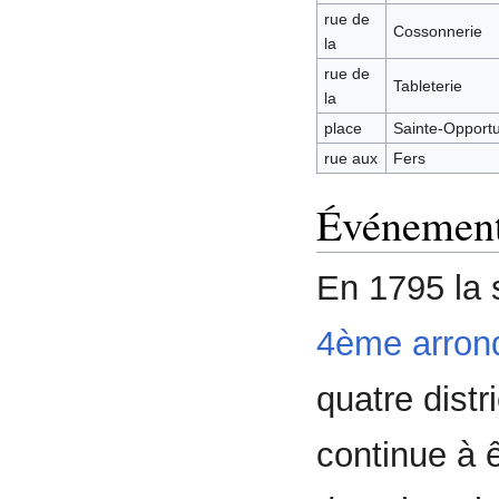
rue de
Cossonnerie
la
rue de
Tableterie
la
place
Sainte-Opport
rue aux
Fers
Événements
En 1795 la 
4ème arron
quatre distr
continue à ê