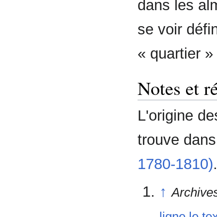
dans les al
se voir déf
« quartier 
Notes et r
L'origine d
trouve dans
1780-1810)
↑
Archive
ligne le te