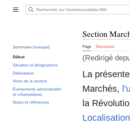
Aller
au
Afficher / masquer la barre latérale
contenu
Section March
Page
Discussion
Sommaire
masquer
(Redirigé dep
Début
Situation et désignations
La présente
Délimitation
Voies de la section
Marchés,
l
Événements administratifs
et urbanistiques
la Révolutio
Notes et références
Localisatio